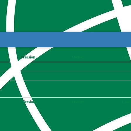
Version
Owner
Last
Version
Owner
Last