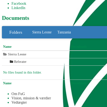
Facebook
LinkedIn
Documents
Folders
Sierra Leone
Tanzania
Name
Downloads
Sierra Leone
Referater
No files found in this folder.
Name
Downloads
Om FuG
Vision, mission & værdier
Vedtægter