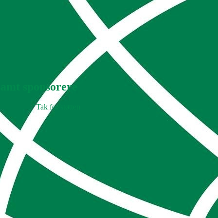
 samt sponsorere
Tak for støtten