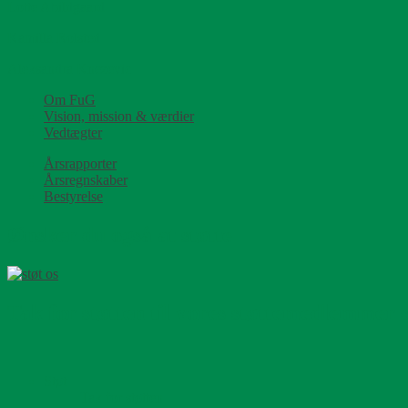
Lotte Abildgaard
Kamilla Rolsted
Aleksandra Knezevic
Om FuG
Vision, mission & værdier
Vedtægter
Årsrapporter
Årsregnskaber
Bestyrelse
Ønsker du også at støtte
Tak for støtten til vores støttemedlemmer
Støt
Tak for støtten