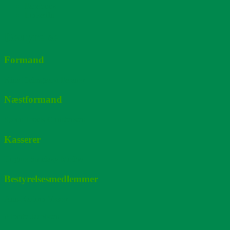
Facebook
LinkedIn
Bestyrelse
Formand
Nina Holmgaard Fersner
Næstformand
Søren Troels Christensen
Kasserer
Birgitte Smolsky Mielby
Bestyrelsesmedlemmer
Ann-Kathrin Vester
Alberte Jacobsen