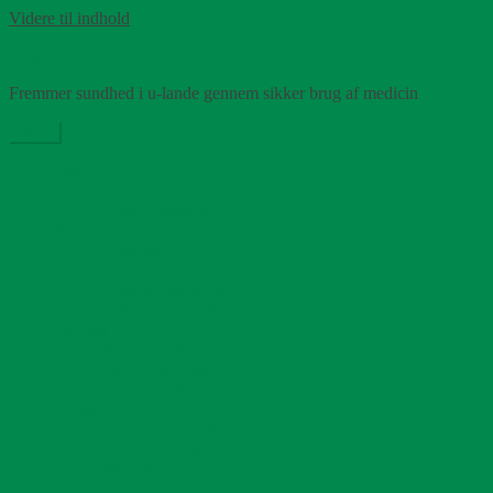
Videre til indhold
Farmaceuter uden Grænser
Fremmer sundhed i u-lande gennem sikker brug af medicin
Menu
Støt
Tak for støtten
Kontooplysninger
Projekter
Tanzania
Sierra Leone
Studenternetværket
Tidligere projekter
Frivillig
Bliv udsendt
Mød vores udsendte
Foreningsarbejde i DK
Kontakt
Kontaktinformationer
Book et fordrag
FuG i medierne