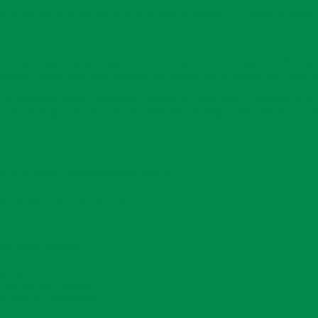
il at styrke den daglige drift af et sygehusapotek i junglen gennem
, som et dansk sygehusapotek. Udover at distribuere medicin til hospital
 indgår i samarbejde med apoteket om optimering af daglig drift, unde
te de projekter vores nuværende frivillige er i gang med. I efteråret 2016
det for flere spændende projekter, som den frivillige, i samarbejde med 
ve et afrikansk sundhedssystem indefra.
jse og sparring under ophold.
potek/sygehusapotek
ambitioner.
 på nye udfordringer.
er og efter udsendelse.