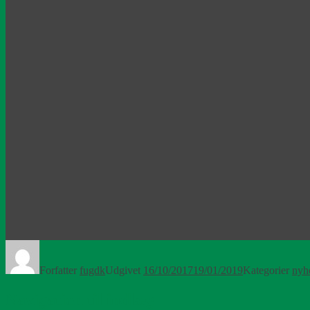
Forfatter
fugdk
Udgivet
16/10/2017
19/01/2019
Kategorier
nyh
Navigation til indlæg