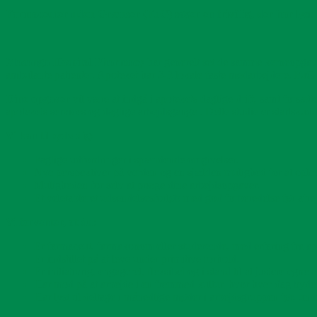
Farmaceuter uden Grænser (FuG) søger en frivillig, der har lyst t
Masanga Hospital Pharmacy
har generelt set de samme kerneopgaver
ambulante patienter. Apoteket har 2-3 lokale faste medarbejdere. FuG
Dine opgaver
vil være at indgå i apotekets daglige drift, samt forsæt
apotekets services og daglige arbejdsgange . Dette studie er startskud
Vi kan tilbyde dig:
Faglige udfordringer i spændende omgivelser.
Nye perspektiver på verden og en sjælden mulighed for at ople
Muligheden for selv at præge dine arbejdsopgaver.
Et veletableret udsendelsesforløb med god forberedelse før afre
Vi forventer, at du:
Er farmaceut, farmakonom eller studerende, med erfaring fra a
Er indstillet på at leve under primitive forhold.
Er initiativrig, engageret, fleksibel og i stand til at justere egne 
Har mod på at arbejde i en fremmed kultur, hvor hver dag byder
Har lyst til deltage i månedlige møder i arbejdsgruppen før, und