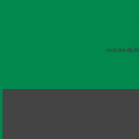
Praktiske oplysninger
Da vi løbende har brug for frivillige, er vi fleksible mht. udsendelsest
Vi forventer at du er udsendt i min 5 måneder.
FuG dækker flybillet, visum og rejseforsikring. Kost og logi i forbind
For mere info om FuG, projektet og hospitalet besøg
www.fug-dk.d
For yderligere oplysninger kontakt Signe på tlf. 61 33 17 48.
Ansøgningsfrist
:
Senest 30 november 2017
. Samtaler vil blive hold
Send ansøgning og CV på engelsk til info@fug-dk.dk