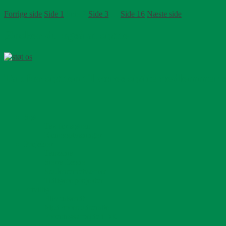
Forrige side
Side
1
Side
2
Side
3
…
Side
16
Næste side
Ønsker du også at støtte
Tak for støtten til vores støttemedlemmer
Støt
Tak for støtten
Kontooplysninger
Projekter
Tanzania
Sierra Leone
Studenternetværket
Tidligere projekter
Frivillig
Bliv udsendt
Mød vores udsendte
Foreningsarbejde i DK
Kontakt