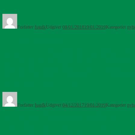
[:]
Forfatter
fugdk
Udgivet
08/01/2018
19/01/2019
Kategorier
nyh
Gratis lægemidler
Masanga Hospital får visse lægemidler gratis fra Sierra Leone´s regeri
overskudsmedicin, og i samarbejde med hospitalets Hollandske læge besl
Returning sikrer:
– at den ofte sparsomme mængde medicin i Sierra Leone bliver udnytt
– at hospitalet sparer på omkostninger ved des
truktion af udløbet med
På billederne pakker Adamsey returvarerne.
Forfatter
fugdk
Udgivet
04/12/2017
19/01/2019
Kategorier
nyh
FuG søger ny farmaceut eller farmakonom 
FRIVILLIG TIL SYGEHUSAPOTEK I SIERRA LEONE