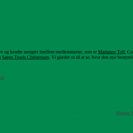
 nye og kendte ansigter imellem medlemmerne, som er
Marianne Toft
, Ca
g
Søren Troels Christensen
. Vi glæder os til at se, hvor den nye bestyre
ed
a Leone!
t medicin som udløber. Farmaceuter uden Grænser’s udsendte,
Malene N
 visse præparater kan bruges til hospitalets træningsprogram i kirurgi
ionerne begrænser hospitalets udgifter til destruktion af medicin samt t