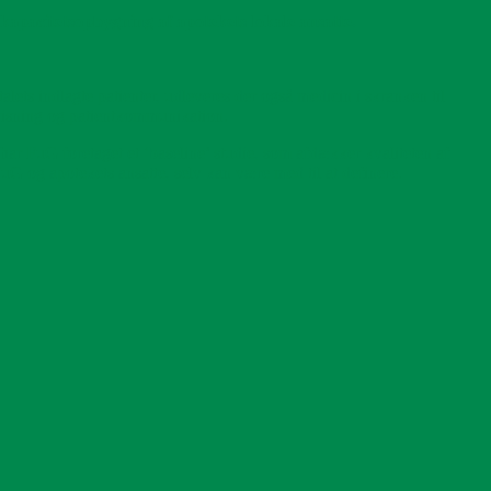
 kapacitetsopbygning af apotekets lokale ansatte.
ets indlagte patienter, udleveres der også medicin i skranken til
rvisning og patientkommunikation.
 har FuG foretaget et ‘baseline’ studie, som afdækker kvaliteten af
FuG og apotekets ansatte, selv kan være med til at definere.