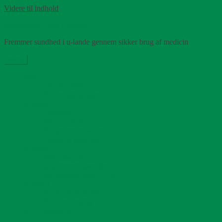
Videre til indhold
Farmaceuter uden Grænser
Fremmer sundhed i u-lande gennem sikker brug af medicin
Menu
Støt
Tak for støtten
Kontooplysninger
Projekter
Tanzania
Sierra Leone
Studenternetværket
Tidligere projekter
Frivillig
Bliv udsendt
Mød vores udsendte
Foreningsarbejde i DK
Kontakt
Kontaktinformationer
Book et fordrag
FuG i medierne