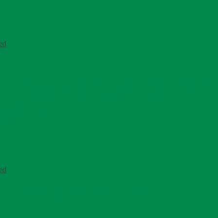
ed
ng. Nogle gange ændrer forbruget sig, så hospitalet har for meget. Apote
uttes, hvad der skal sendes tilbage til distriktetslageret.
et bedst muligt
icin
ed
til Masanga Hospital i Sierra Leone!