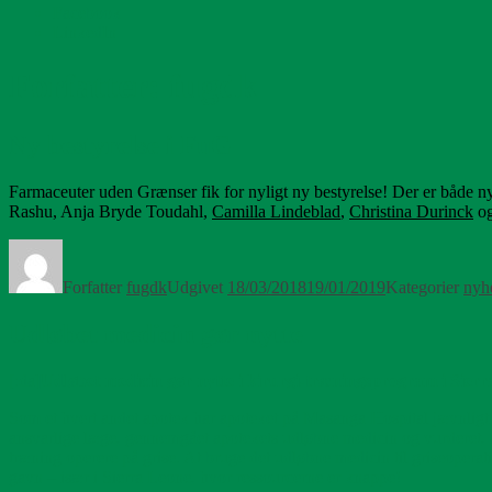
Facebook
LinkedIn
Forfatter:
fugdk
Ny bestyrelse i FuG
Farmaceuter uden Grænser fik for nyligt ny bestyrelse! Der er både
Rashu, Anja Bryde Toudahl,
Camilla Lindeblad
,
Christina Durinck
o
Forfatter
fugdk
Udgivet
18/03/2018
19/01/2019
Kategorier
nyh
Udløbet medicin gør nytte
[:da]
Udløbet medicin gør nytte i kirurgi-træningsprogram i Sierr
Som et hvert andet apotek har apoteket på Masanga Hospital jævnlig
ansvarlige læge, gennemgået apotekets udløbne medicin og vurderet, at
træning operere på grise. At bruge det udløbne medicin til griseoperat
gavn – især i Sierra Leone, hvor ressourcerne er knappe!