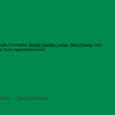
milla Lauemøller,
Birgitte Smolsky Larsen
,
Ditte Poulsen
, Line
lse styrer organisationen hen.
ielsen
og
Simon Christensen
, har, i samarbejde med hospitalets
. Under programmet skal de kirurgistuderende som en del af deres
il træningsprogrammet. Og så er det jo bare skønt, at medicinen gør