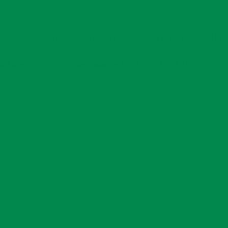
in boligsituation. Optimalt set skal du af sted omkring marts/april 2018.
igt ansvar og forpligtigelse fastsættes i en kontrakt med FuG.