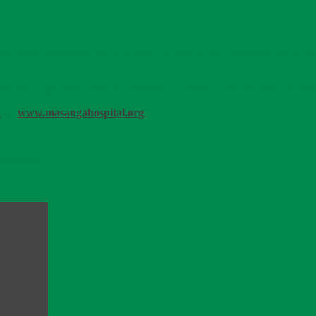
idspunktet og tilpasser gerne afrejse i forhold til dit nuværende job og d
else med opholdet koster den frivillige ca. 2500 kr. om måneden. Gensid
k
og
www.masangahospital.org
t løbende.